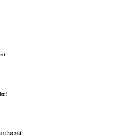
ect!
len!
ar het zelf!